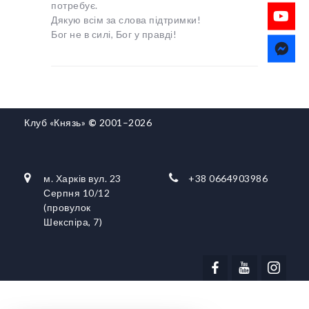
потребує.
Дякую всім за слова підтримки!
Бог не в силі, Бог у правді!
Клуб «Князь»
©
2001–2026
м. Харків вул. 23
+38 0664903986
Серпня 10/12
(провулок
Шекспіра, 7)