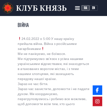
UA
EN
КЛУБ ІСТОРИЧНОЇ
РЕКОНСТРУКЦІЇ «КНЯЗЬ»
ВІЙНА
Історичний середньовічний бій
24.02.2022 о 5:00 У нашу країну
ГОЛОВНА
прийшла війна. Війна з російськими
ПРО КЛУБ
загарбниками
Ми не панікуємо, не боїмося.
ТРЕНУВАННЯ
Ми підтримуємо зв’язок з усіма нашими
НОВИНИ
українськими відомствами, які знаходяться
в атакованих ворогом містах, і з тими
МЕДІА
нашими хлопцями, які захищають
передову нашої країни.
Зараз не час бігти.
Зараз час захистити, допомогти і не падати
духом. Ми координуємо,
перегруповуємось і робимо все можливе,
щоб допомогти всім тим, хто цього