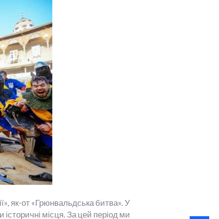
ї», як-от «Грюнвальдська битва». У
 історичні місця. За цей період ми