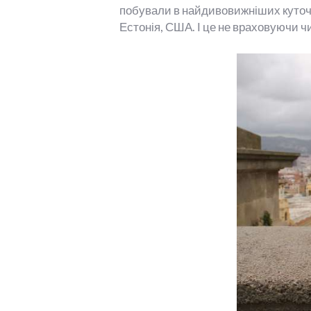
побували в найдивовижніших куточка
Естонія, США. І це не враховуючи ч