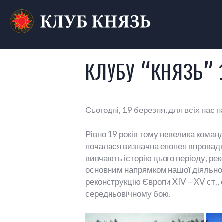
КЛУБ І
КЛУБУ “КНЯЗЬ” 1
Сьогодні, 19 березня, для всіх н
Рівно 19 років тому невелика коман
почалася визначна епопея впровадж
вивчають історію цього періоду, ре
основним напрямком нашої діяльност
реконструкцію Європи XIV – XV ст.,
середньовічному бою.