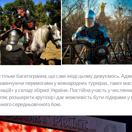
астільки багатогранна, що самі іноді цьому дивуємось. А
 закінчуючи перемогами у міжнародних турнірах, таких мас
ацій» у складі збірної України. Постійна участь у численних 
яє розширити кругозір і дає можливість бути лідерами у 
ичного середньовічного бою.