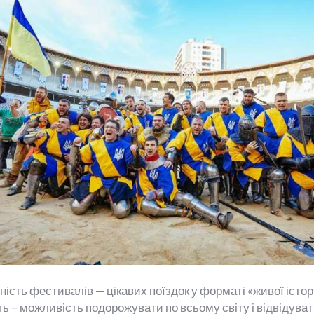
ість фестивалів — цікавих поїздок у форматі «живої історі
ь – можливість подорожувати по всьому світу і відвідувати