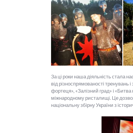
За ці роки наша діяльність стала н
від різноспрямованості тренувань і
фортеця», «Залізний град» і «Битва н
міжнародному ристалищі. Це дозвол
національну збірну України з істор