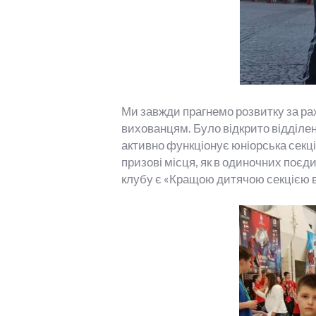
Ми завжди прагнемо розвитку за ра
вихованцям. Було відкрито відділенн
активно функціонує юніорська секц
призові місця, як в одиночних поєд
клубу є «Кращою дитячою секцією в 