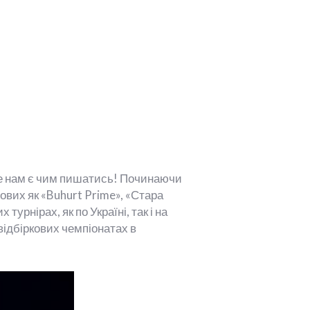
дже нам є чим пишатись! Починаючи
ових як «Buhurt Prime», «Стара
турнірах, як по Україні, так і на
відбіркових чемпіонатах в