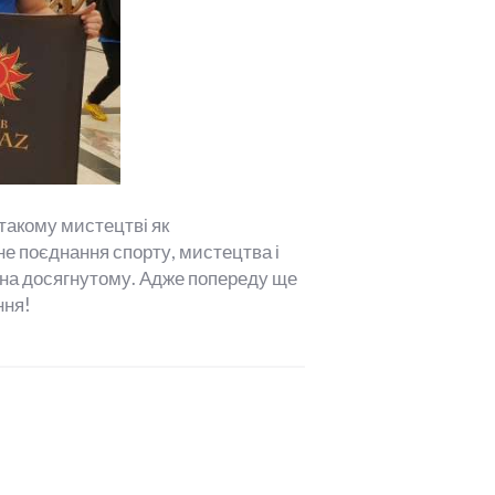
такому мистецтві як
йне поєднання спорту, мистецтва і
я на досягнутому. Адже попереду ще
ння!