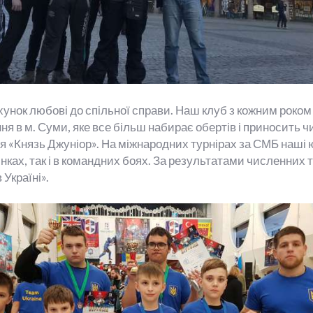
хунок любові до спільної справи. Наш клуб з кожним рок
я в м. Суми, яке все більш набирає обертів і приносить чи
ія «Князь Джуніор». На міжнародних турнірах за СМБ наші 
инках, так і в командних боях. За результатами численних 
Україні».