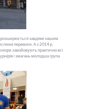
ом розширюється завдяки нашим
сленні перемоги. А з 2014 р.
юніори завойовують практично всі
турнірів і змагань молодша група