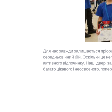
Для нас завжди залишається пріори
середньовічний бій. Оскільки це не 
активного відпочинку. Наші двері з
багато цікавого і неосвоєного, попер