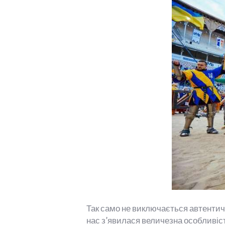
Так само не виключається автентичн
нас з’явилася величезна особливіст