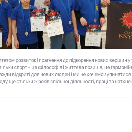
тетом розвиток і прагнення до підкорення нових вершин у 
тільки спорт – це філософія і життєва позиція, це гармоні
авжди відкриті для нових людей і ми не хочемо зупинятис
еду ще стільки ж років спільної діяльності, праці та натхне