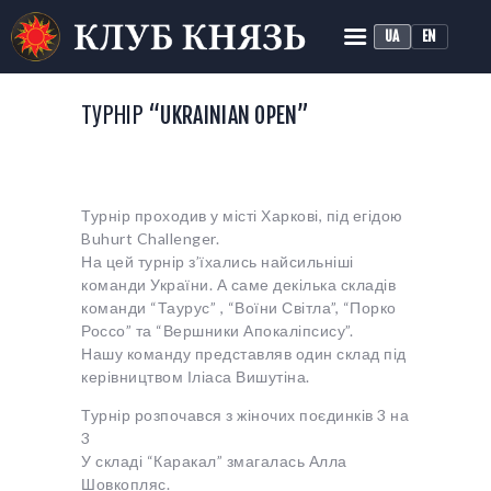
UA
EN
КЛУБ ІСТОРИЧНОЇ
РЕКОНСТРУКЦІЇ «КНЯЗЬ»
ТУРНІР “UKRAINIAN OPEN”
Історичний середньовічний бій
ГОЛОВНА
Турнір проходив у місті Харкові, під егідою
ПРО КЛУБ
Buhurt Challenger.
ТРЕНУВАННЯ
На цей турнір з’їхались найсильніші
команди України. А саме декілька складів
НОВИНИ
команди “Таурус” , “Воїни Світла”, “Порко
МЕДІА
Россо” та “Вершники Апокаліпсису”.
Нашу команду представляв один склад під
керівництвом Іліаса Вишутіна.
Турнір розпочався з жіночих поєдинків 3 на
3
У складі “Каракал” змагалась Алла
Шовкопляс.