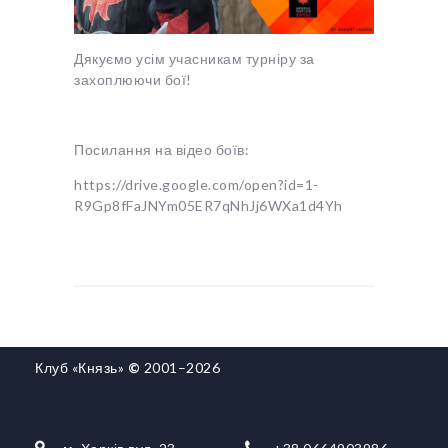
Дякуємо усім учасникам турніру за
захоплюючи бої!
Посилання на відео боїв:
https://drive.google.com/open?id=1-
R9Gp8fFaJNYm05ER7qNhJj6WXa1d4Yh
Клуб «Князь»
©
2001–2026