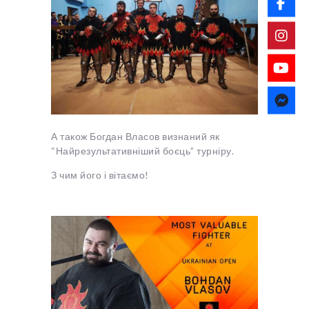
А також Богдан Власов визнаний як
“Найрезультативніший боєць” турніру.
З чим його і вітаємо!