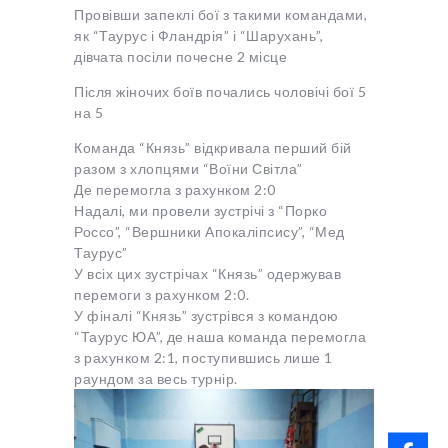
Провівши запеклі бої з такими командами,
як “Таурус і Фландрія” і “Шарухань”,
дівчата посіли почесне 2 місце
Після жіночих боїв почались чоловічі бої 5
на 5
Команда “Князь” відкривала перший бій
разом з хлопцями “Воїни Світла”
Де перемогла з рахунком 2:0
Надалі, ми провели зустрічі з “Порко
Россо”, “Вершники Апокаліпсису”, “Мед
Таурус”
У всіх цих зустрічах “Князь” одержував
перемоги з рахунком 2:0.
У фіналі “Князь” зустрівся з командою
“Таурус ЮА”, де наша команда перемогла
з рахунком 2:1, поступившись лише 1
раундом за весь турнір.