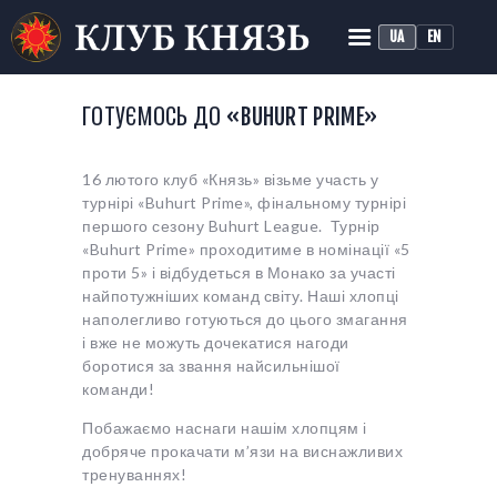
UA
EN
КЛУБ ІСТОРИЧНОЇ
РЕКОНСТРУКЦІЇ «КНЯЗЬ»
ГОТУЄМОСЬ ДО «BUHURT PRIME»
Історичний середньовічний бій
16 лютого клуб «Князь» візьме участь у
ГОЛОВНА
турнірі «Buhurt Prime»
, фінальному турнірі
ПРО КЛУБ
першого сезону Buhurt League. Турнір
«Buhurt Prime» проходитиме в номінації «5
ТРЕНУВАННЯ
проти 5» і відбудеться в Монако за участі
НОВИНИ
найпотужніших команд світу. Наші хлопці
наполегливо готуються до цього змагання
МЕДІА
і вже не можуть дочекатися нагоди
боротися за звання найсильнішої
команди!
Побажаємо наснаги нашім хлопцям і
добряче прокачати м’язи на виснажливих
тренуваннях!