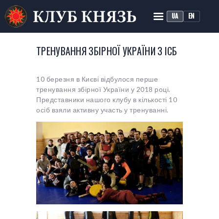
UA
EN
КЛУБ ІСТОРИЧНОЇ
РЕКОНСТРУКЦІЇ «КНЯЗЬ»
ТРЕНУВАННЯ ЗБІРНОЇ УКРАЇНИ З ІСБ
Історичний середньовічний бій
10 березня в Києві відбулося перше
ГОЛОВНА
тренування збірної України у 2018 році.
ПРО КЛУБ
Представники нашого клубу в кількості 10
осіб взяли активну участь у тренуванні.
ТРЕНУВАННЯ
НОВИНИ
МЕДІА