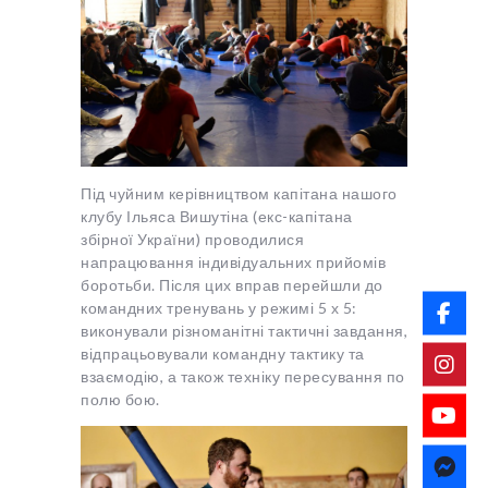
Під чуйним керівництвом капітана нашого
клубу Ільяса Вишутіна (екс-капітана
збірної України) проводилися
напрацювання індивідуальних прийомів
боротьби. Після цих вправ перейшли до
командних тренувань у режимі 5 х 5:
виконували різноманітні тактичні завдання,
відпрацьовували командну тактику та
взаємодію, а також техніку пересування по
полю бою.